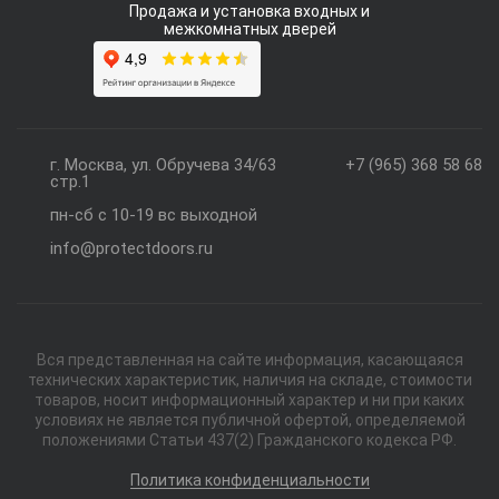
Продажа и установка входных и
межкомнатных дверей
г. Москва, ул. Обручева 34/63
+7 (965) 368 58 68
стр.1
пн-сб с 10-19 вс выходной
info@protectdoors.ru
Вся представленная на сайте информация, касающаяся
технических характеристик, наличия на складе, стоимости
товаров, носит информационный характер и ни при каких
условиях не является публичной офертой, определяемой
положениями Статьи 437(2) Гражданского кодекса РФ.
Политика конфиденциальности