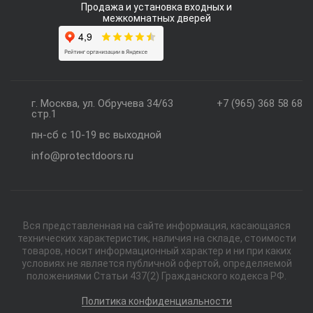
Продажа и установка входных и
межкомнатных дверей
г. Москва, ул. Обручева 34/63
+7 (965) 368 58 68
стр.1
пн-сб с 10-19 вс выходной
info@protectdoors.ru
Вся представленная на сайте информация, касающаяся
технических характеристик, наличия на складе, стоимости
товаров, носит информационный характер и ни при каких
условиях не является публичной офертой, определяемой
положениями Статьи 437(2) Гражданского кодекса РФ.
Политика конфиденциальности