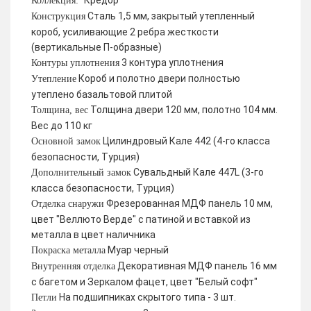
Кредор
Коллекция:
Сталь 1,5 мм, закрытый утепленный
Конструкция
короб, усиливающие 2 ребра жесткости
(вертикальные П-образные)
3 контура уплотнения
Контуры уплотнения
Короб и полотно двери полностью
Утепление
утеплено базальтовой плитой
Толщина двери 120 мм, полотно 104 мм.
Толщина, вес
Вес до 110 кг
Цилиндровый Кале 442 (4-го класса
Основной замок
безопасности, Турция)
Сувальдный Кале 447L (3-го
Дополнительный замок
класса безопасности, Турция)
Фрезерованная МДФ панель 10 мм,
Отделка снаружи
цвет "Веллюто Верде" с патиной и вставкой из
металла в цвет наличника
Муар черный
Покраска металла
Декоративная МДФ панель 16 мм
Внутренняя отделка
с багетом и Зеркалом фацет, цвет "Белый софт"
На подшипниках скрытого типа - 3 шт.
Петли