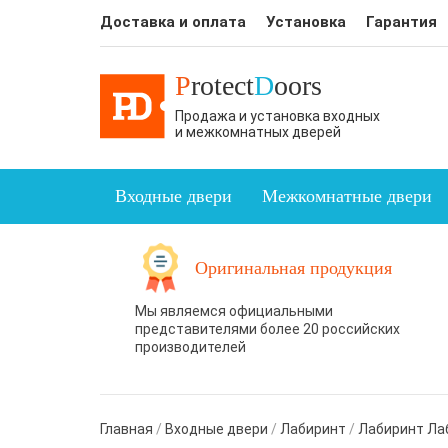
Доставка и оплата
Установка
Гарантия
P
rotect
D
oors
Продажа и установка входных
и межкомнатных дверей
Входные двери
Межкомнатные двери
Оригинальная продукция
Мы являемся официальными
представителями более 20 российских
производителей
Главная
/
Входные двери
/
Лабиринт
/
Лабиринт Лаб