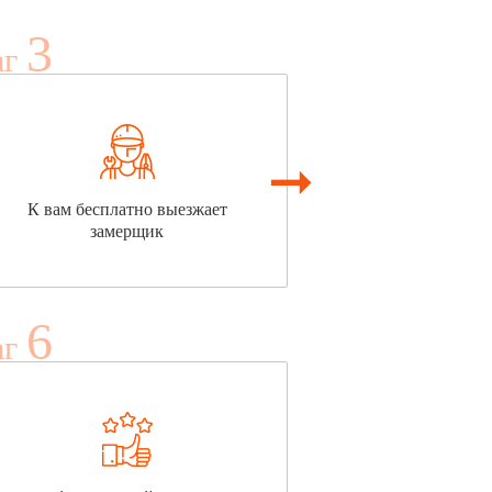
3
аг
К вам бесплатно выезжает
замерщик
6
аг