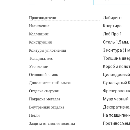
Лабиринт
Производители:
Квартира
Назначение:
Лаб Про 1
Коллекция:
Сталь 1,5 мм
Конструкция
3 контура (1
Контуры уплотнения
Толщина двери
Толщина, вес
Короб и поло
Утепление
Цилиндровый 
Основной замок
Сувальдный К
Дополнительный замок
Фрезерованна
Отделка снаружи
Муар черный
Покраска металла
Декоративная
Внутренняя отделка
На подшипника
Петли
Противосъемн
Защита от снятия полотна