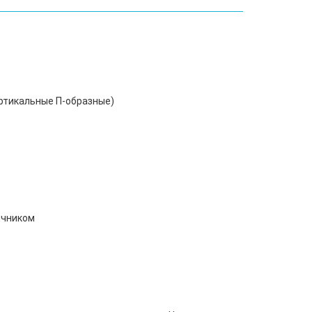
ертикальные П-образные)
ичником