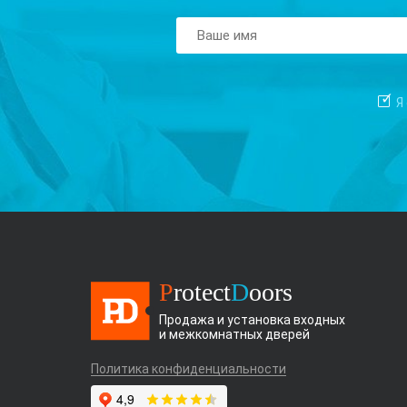
Я
P
rotect
D
oors
Продажа и установка входных
и межкомнатных дверей
Политика конфиденциальности