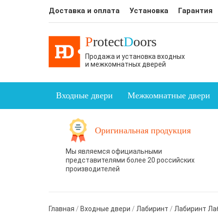
Доставка и оплата
Установка
Гарантия
P
rotect
D
oors
Продажа и установка входных
и межкомнатных дверей
Входные двери
Межкомнатные двери
Оригинальная продукция
Мы являемся официальными
представителями более 20 российских
производителей
Главная
/
Входные двери
/
Лабиринт
/
Лабиринт Лаб