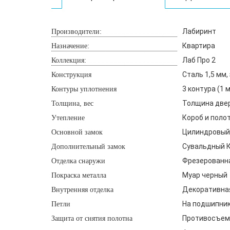
Лабиринт
Производители:
Квартира
Назначение:
Лаб Про 2
Коллекция:
Сталь 1,5 мм
Конструкция
3 контура (1
Контуры уплотнения
Толщина двери
Толщина, вес
Короб и поло
Утепление
Цилиндровый 
Основной замок
Сувальдный К
Дополнительный замок
Фрезерованна
Отделка снаружи
Муар черный
Покраска металла
Декоративная
Внутренняя отделка
На подшипника
Петли
Противосъемн
Защита от снятия полотна