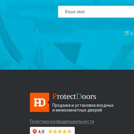
Я
P
rotect
D
oors
Продажа и установка входных
и межкомнатных дверей
Политика конфиденциальности