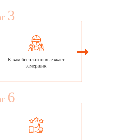
3
аг
К вам бесплатно выезжает
замерщик
6
аг