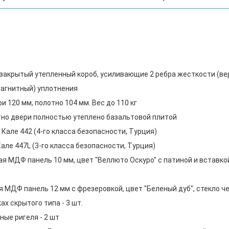
, закрытый утепленный короб, усиливающие 2 ребра жесткости (в
 магнитный) уплотнения
 120 мм, полотно 104 мм. Вес до 110 кг
тно двери полностью утеплено базальтовой плитой
Кале 442 (4-го класса безопасности, Турция)
але 447L (3-го класса безопасности, Турция)
я МДФ панель 10 мм, цвет "Веллюто Оскуро" с патиной и вставкой
 МДФ панель 12 мм с фрезеровкой, цвет "Беленый дуб", стекло ч
х скрытого типа - 3 шт.
ые ригеля - 2 шт