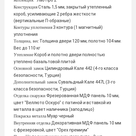
Лаб Про 2
Коллекция:
Сталь 1,5 мм, закрытый утепленный
Конструкция
короб, усиливающие 2 ребра жесткости
(вертикальные П-образные)
3 контура (1 магнитный)
Контуры уплотнения
уплотнения
Толщина двери 120 мм, полотно 104 мм.
Толщина, вес
Вес до 110 кг
Короб и полотно двери полностью
Утепление
утеплено базальтовой плитой
Цилиндровый Кале 442 (4-го класса
Основной замок
безопасности, Турция)
Сувальдный Кале 447L (3-го
Дополнительный замок
класса безопасности, Турция)
Фрезерованная МДФ панель 10 мм,
Отделка снаружи
цвет "Веллюто Оскуро" с патиной и вставкой из
металла в цвет наличника (заподлицо)
Муар черный
Покраска металла
Декоративная МДФ панель 10 мм
Внутренняя отделка
с фрезеровкой, цвет "Орех премиум"