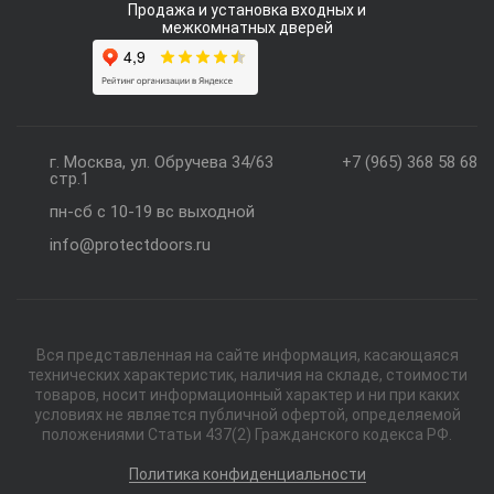
Продажа и установка входных и
межкомнатных дверей
г. Москва, ул. Обручева 34/63
+7 (965) 368 58 68
стр.1
пн-сб с 10-19 вс выходной
info@protectdoors.ru
Вся представленная на сайте информация, касающаяся
технических характеристик, наличия на складе, стоимости
товаров, носит информационный характер и ни при каких
условиях не является публичной офертой, определяемой
положениями Статьи 437(2) Гражданского кодекса РФ.
Политика конфиденциальности