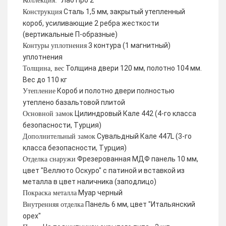
Лаб Про 2
Коллекция:
Сталь 1,5 мм, закрытый утепленный
Конструкция
короб, усиливающие 2 ребра жесткости
(вертикальные П-образные)
3 контура (1 магнитный)
Контуры уплотнения
уплотнения
Толщина двери 120 мм, полотно 104 мм.
Толщина, вес
Вес до 110 кг
Короб и полотно двери полностью
Утепление
утеплено базальтовой плитой
Цилиндровый Кале 442 (4-го класса
Основной замок
безопасности, Турция)
Сувальдный Кале 447L (3-го
Дополнительный замок
класса безопасности, Турция)
Фрезерованная МДФ панель 10 мм,
Отделка снаружи
цвет "Веллюто Оскуро" с патиной и вставкой из
металла в цвет наличника (заподлицо)
Муар черный
Покраска металла
Панель 6 мм, цвет "Итальянский
Внутренняя отделка
орех"