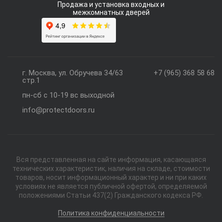
Продажа и установка входных и
межкомнатных дверей
г. Москва, ул. Обручева 34/63
+7 (965) 368 58 68
стр.1
пн-сб с 10-19 вс выходной
info@protectdoors.ru
Вся представленная на сайте информация, касающаяся
технических характеристик, наличия на складе, стоимости
товаров, носит информационный характер и ни при каких
условиях не является публичной офертой, определяемой
положениями Статьи 437(2) Гражданского кодекса РФ.
Политика конфиденциальности