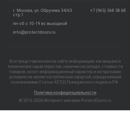
г. Москва, ул. Обручева 34/63
+7 (965) 368 58 68
стр.1
пн-сб с 10-19 вс выходной
info@protectdoors.ru
Вся представленная на сайте информация, касающаяся
технических характеристик, наличия на складе, стоимости
товаров, носит информационный характер и ни при каких
условиях не является публичной офертой, определяемой
положениями Статьи 437(2) Гражданского кодекса РФ.
Политика конфиденциальности
© 2016-2026 Интернет-магазин ProtectDoors.ru