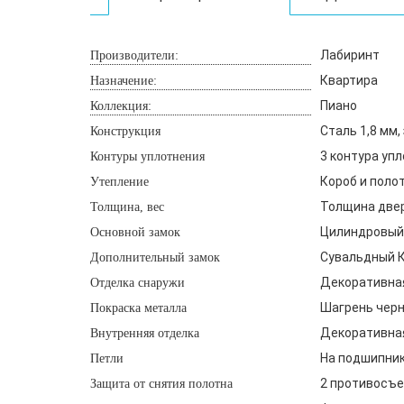
Лабиринт
Производители:
Квартира
Назначение:
Пиано
Коллекция:
Сталь 1,8 мм
Конструкция
3 контура уп
Контуры уплотнения
Короб и поло
Утепление
Толщина двери
Толщина, вес
Цилиндровый 
Основной замок
Сувальдный К
Дополнительный замок
Декоративная
Отделка снаружи
Шагрень чер
Покраска металла
Декоративная
Внутренняя отделка
На подшипника
Петли
2 противосъе
Защита от снятия полотна