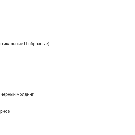
ертикальные П-образные)
а черный молдинг
ерное