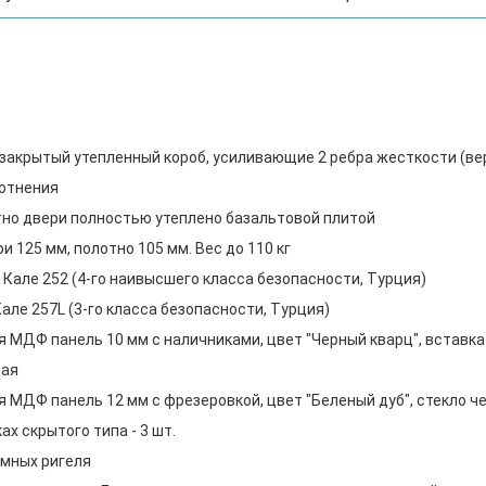
, закрытый утепленный короб, усиливающие 2 ребра жесткости (в
лотнения
тно двери полностью утеплено базальтовой плитой
 125 мм, полотно 105 мм. Вес до 110 кг
Кале 252 (4-го наивысшего класса безопасности, Турция)
але 257L (3-го класса безопасности, Турция)
 МДФ панель 10 мм с наличниками, цвет "Черный кварц", вставк
ная
 МДФ панель 12 мм с фрезеровкой, цвет "Беленый дуб", стекло ч
х скрытого типа - 3 шт.
мных ригеля