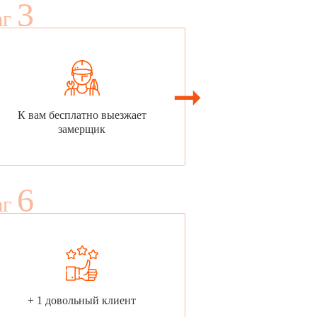
3
аг
К вам бесплатно выезжает
замерщик
6
аг
+ 1 довольный клиент