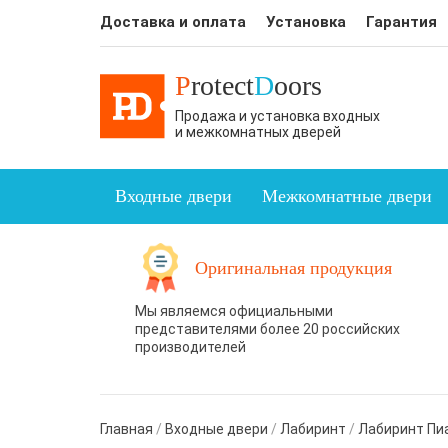
Доставка и оплата
Установка
Гарантия
P
rotect
D
oors
Продажа и установка входных
и межкомнатных дверей
Входные двери
Межкомнатные двери
Оригинальная продукция
Мы являемся официальными
представителями более 20 российских
производителей
Главная
/
Входные двери
/
Лабиринт
/
Лабиринт Пи