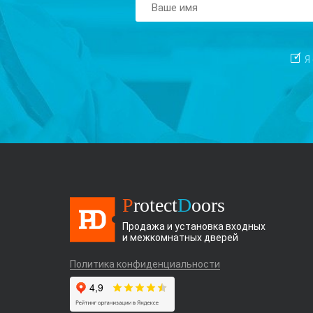
Я
P
rotect
D
oors
Продажа и установка входных
и межкомнатных дверей
Политика конфиденциальности