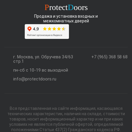
P
rotect
D
oors
Продажа и установка входных и
межкомнатных дверей
г. Москва, ул. Обручева 34/63
+7 (965) 368 58 68
стр.1
пн-сб с 10-19 вс выходной
info@protectdoors.ru
Вся представленная на сайте информация, касающаяся
технических характеристик, наличия на складе, стоимости
товаров, носит информационный характер и ни при каких
условиях не является публичной офертой, определяемой
положениями Статьи 437(2) Гражданского кодекса РФ.