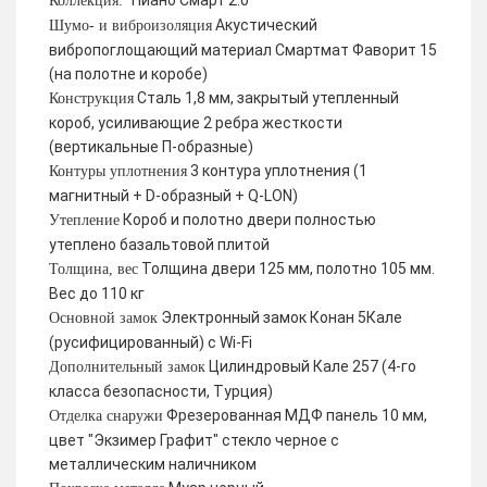
Пиано Смарт 2.0
Коллекция:
Акустический
Шумо- и виброизоляция
вибропоглощающий материал Смартмат Фаворит 15
(на полотне и коробе)
Сталь 1,8 мм, закрытый утепленный
Конструкция
короб, усиливающие 2 ребра жесткости
(вертикальные П-образные)
3 контура уплотнения (1
Контуры уплотнения
магнитный + D-образный + Q-LON)
Короб и полотно двери полностью
Утепление
утеплено базальтовой плитой
Толщина двери 125 мм, полотно 105 мм.
Толщина, вес
Вес до 110 кг
Электронный замок Конан 5Кале
Основной замок
(русифицированный) с Wi-Fi
Цилиндровый Кале 257 (4-го
Дополнительный замок
класса безопасности, Турция)
Фрезерованная МДФ панель 10 мм,
Отделка снаружи
цвет "Экзимер Графит" стекло черное с
металлическим наличником