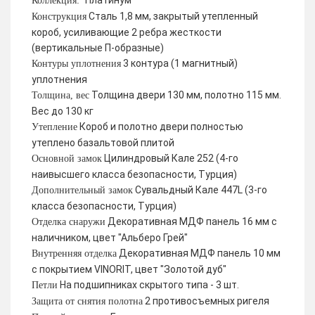
Платинум
Коллекция:
Сталь 1,8 мм, закрытый утепленный
Конструкция
короб, усиливающие 2 ребра жесткости
(вертикальные П-образные)
3 контура (1 магнитный)
Контуры уплотнения
уплотнения
Толщина двери 130 мм, полотно 115 мм.
Толщина, вес
Вес до 130 кг
Короб и полотно двери полностью
Утепление
утеплено базальтовой плитой
Цилиндровый Кале 252 (4-го
Основной замок
наивысшего класса безопасности, Турция)
Сувальдный Кале 447L (3-го
Дополнительный замок
класса безопасности, Турция)
Декоративная МДФ панель 16 мм с
Отделка снаружи
наличником, цвет "Альберо Грей"
Декоративная МДФ панель 10 мм
Внутренняя отделка
с покрытием VINORIT, цвет "Золотой дуб"
На подшипниках скрытого типа - 3 шт.
Петли
2 противосъемных ригеля
Защита от снятия полотна