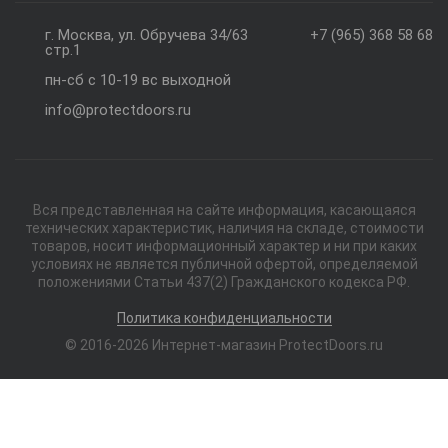
г. Москва, ул. Обручева 34/63
+7 (965) 368 58 68
стр.1
пн-сб с 10-19 вс выходной
info@protectdoors.ru
Вся представленная на сайте информация, касающаяся
технических характеристик, наличия на складе, стоимости
товаров, носит информационный характер и ни при каких
условиях не является публичной офертой, определяемой
положениями Статьи 437(2) Гражданского кодекса РФ.
Политика конфиденциальности
© 2016-2026 Интернет-магазин ProtectDoors.ru