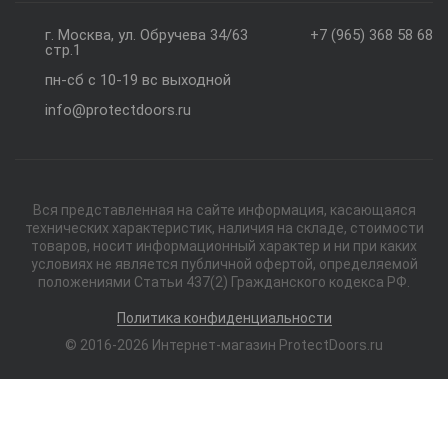
г. Москва, ул. Обручева 34/63
+7 (965) 368 58 68
стр.1
пн-сб с 10-19 вс выходной
info@protectdoors.ru
Вся представленная на сайте информация, касающаяся
технических характеристик, наличия на складе, стоимости
товаров, носит информационный характер и ни при каких
условиях не является публичной офертой, определяемой
положениями Статьи 437(2) Гражданского кодекса РФ.
Политика конфиденциальности
© 2016-2026 Интернет-магазин ProtectDoors.ru