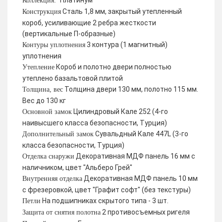
Платинум
Коллекция:
Сталь 1,8 мм, закрытый утепленный
Конструкция
короб, усиливающие 2 ребра жесткости
(вертикальные П-образные)
3 контура (1 магнитный)
Контуры уплотнения
уплотнения
Короб и полотно двери полностью
Утепление
утеплено базальтовой плитой
Толщина двери 130 мм, полотно 115 мм.
Толщина, вес
Вес до 130 кг
Цилиндровый Кале 252 (4-го
Основной замок
наивысшего класса безопасности, Турция)
Сувальдный Кале 447L (3-го
Дополнительный замок
класса безопасности, Турция)
Декоративная МДФ панель 16 мм с
Отделка снаружи
наличником, цвет "Альберо Грей"
Декоративная МДФ панель 10 мм
Внутренняя отделка
с фрезеровкой, цвет "Графит софт" (без текстуры)
На подшипниках скрытого типа - 3 шт.
Петли
2 противосъемных ригеля
Защита от снятия полотна