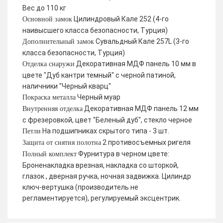
Вес до 110 кг
Цилиндровый Кале 252 (4-го
Основной замок
наивысшего класса безопасности, Турция)
Сувальдный Кале 257L (3-го
Дополнительный замок
класса безопасности, Турция)
Декоративная МДФ панель 10 мм в
Отделка снаружи
цвете "Дуб кантри темный" с черной патиной,
наличники "Черный кварц"
Черный муар
Покраска металла
Декоративная МДФ панель 12 мм
Внутренняя отделка
с фрезеровкой, цвет "Беленый дуб", стекло черное
На подшипниках скрытого типа - 3 шт.
Петли
2 противосъемных ригеля
Защита от снятия полотна
Фурнитура в черном цвете:
Полный комплект
Броненакладка врезная, накладка со шторкой,
глазок , дверная ручка, ночная задвижка. Цилиндр
ключ-вертушка (производитель не
регламентируется), регулируемый эксцентрик.