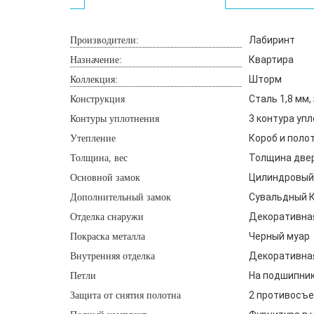
Лабиринт
Производители:
Квартира
Назначение:
Шторм
Коллекция:
Сталь 1,8 мм
Конструкция
3 контура уп
Контуры уплотнения
Короб и поло
Утепление
Толщина двери
Толщина, вес
Цилиндровый 
Основной замок
Сувальдный К
Дополнительный замок
Декоративная
Отделка снаружи
Черный муар
Покраска металла
Декоративная
Внутренняя отделка
На подшипника
Петли
2 противосъе
Защита от снятия полотна