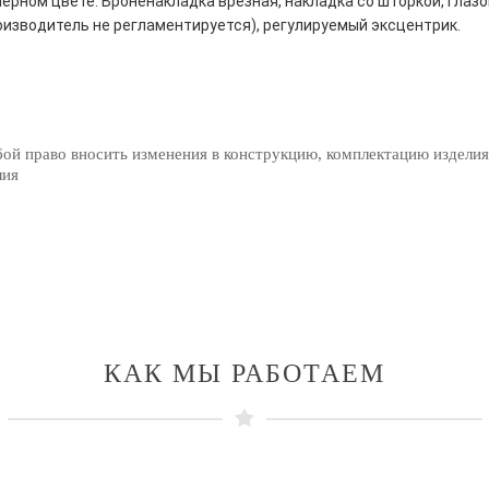
ерном цвете: Броненакладка врезная, накладка со шторкой, глазо
оизводитель не регламентируется), регулируемый эксцентрик.
бой право вносить изменения в конструкцию, комплектацию изделия
лия
КАК МЫ РАБОТАЕМ