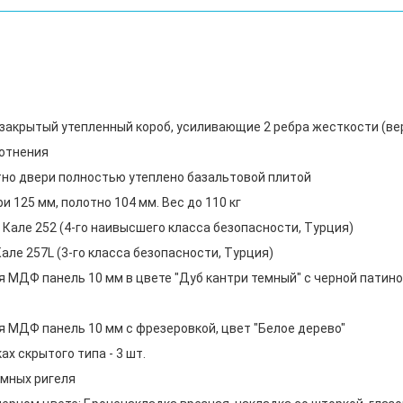
, закрытый утепленный короб, усиливающие 2 ребра жесткости (в
лотнения
тно двери полностью утеплено базальтовой плитой
 125 мм, полотно 104 мм. Вес до 110 кг
Кале 252 (4-го наивысшего класса безопасности, Турция)
але 257L (3-го класса безопасности, Турция)
 МДФ панель 10 мм в цвете "Дуб кантри темный" с черной патино
 МДФ панель 10 мм с фрезеровкой, цвет "Белое дерево"
х скрытого типа - 3 шт.
мных ригеля