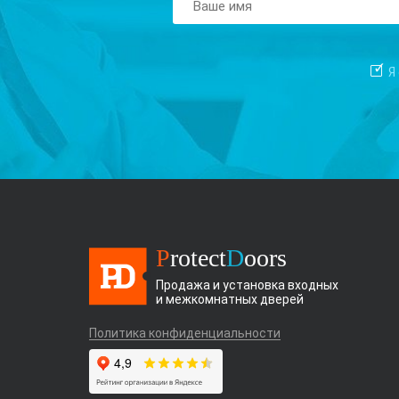
Я
P
rotect
D
oors
Продажа и установка входных
и межкомнатных дверей
Политика конфиденциальности