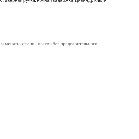
к , дверная ручка, ночная задвижка. Цилиндр ключ-
 и менять оттенок цветов без предварительного