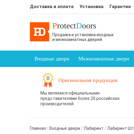
Доставка и оплата
Установка
Гарантия
P
rotect
D
oors
Продажа и установка входных
и межкомнатных дверей
Входные двери
Межкомнатные двери
Оригинальная продукция
Мы являемся официальными
представителями более 20 российских
производителей
Главная
/
Входные двери
/
Лабиринт
/
Лабиринт Ш