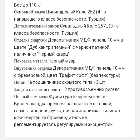
Вес до 110 кг
Цилиндровый Кале 252 (4-го
Основной замок
наивысшего класса безопасности, Турция)
Сувальдный Кале 257L (3-го
Дополнительный замок
класса безопасности, Турция)
Декоративная МДФ панель 10 мм в
Отделка снаружи
цвете "Дуб кантри темный" с черной патиной,
наличники "Черный кварц"
Черный муар
Покраска металла
Декоративная МДФ панель 10 мм
Внутренняя отделка
с фрезеровкой, цвет "Графит софт" (без текстуры)
На подшипниках скрытого типа - 3 шт.
Петли
2 противосъемных ригеля
Защита от снятия полотна
Фурнитура в черном цвете:
Полный комплект
Броненакладка врезная, накладка со шторкой,
глазок , дверная ручка, ночная задвижка. Цилиндр
ключ-вертушка (производитель не
регламентируется), регулируемый эксцентрик.