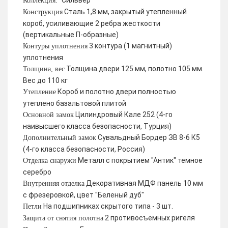
Сильвер
Коллекция:
Сталь 1,8 мм, закрытый утепленный
Конструкция
короб, усиливающие 2 ребра жесткости
(вертикальные П-образные)
3 контура (1 магнитный)
Контуры уплотнения
уплотнения
Толщина двери 125 мм, полотно 105 мм.
Толщина, вес
Вес до 110 кг
Короб и полотно двери полностью
Утепление
утеплено базальтовой плитой
Цилиндровый Кале 252 (4-го
Основной замок
наивысшего класса безопасности, Турция)
Сувальдный Бордер ЗВ 8-6 К5
Дополнительный замок
(4-го класса безопасности, Россия)
Металл с покрытием "Антик" темное
Отделка снаружи
серебро
Декоративная МДФ панель 10 мм
Внутренняя отделка
с фрезеровкой, цвет "Беленый дуб"
На подшипниках скрытого типа - 3 шт.
Петли
2 противосъемных ригеля
Защита от снятия полотна