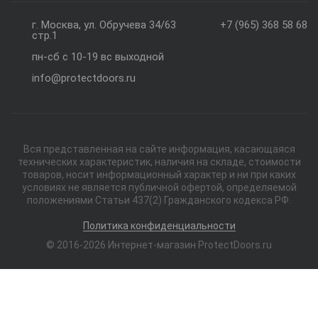
г. Москва, ул. Обручева 34/63
+7 (965) 368 58 68
стр.1
пн-сб с 10-19 вс выходной
info@protectdoors.ru
Вся представленная на сайте информация, касающаяся
технических характеристик, наличия на складе, стоимости
товаров, носит информационный характер и ни при каких
условиях не является публичной офертой, определяемой
положениями Статьи 437(2) Гражданского кодекса РФ.
Политика конфиденциальности
© 2016-2026 Интернет-магазин ProtectDoors.ru