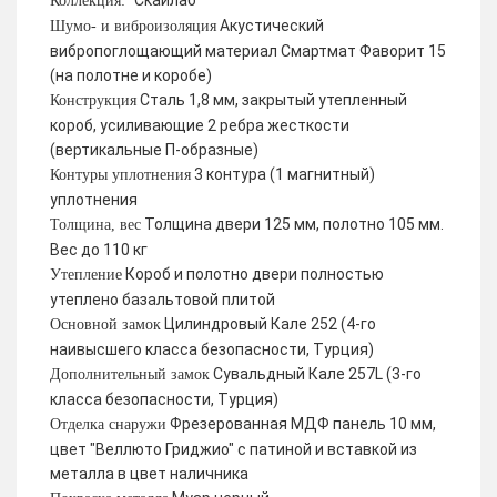
Скайлаб
Коллекция:
Акустический
Шумо- и виброизоляция
вибропоглощающий материал Смартмат Фаворит 15
(на полотне и коробе)
Сталь 1,8 мм, закрытый утепленный
Конструкция
короб, усиливающие 2 ребра жесткости
(вертикальные П-образные)
3 контура (1 магнитный)
Контуры уплотнения
уплотнения
Толщина двери 125 мм, полотно 105 мм.
Толщина, вес
Вес до 110 кг
Короб и полотно двери полностью
Утепление
утеплено базальтовой плитой
Цилиндровый Кале 252 (4-го
Основной замок
наивысшего класса безопасности, Турция)
Сувальдный Кале 257L (3-го
Дополнительный замок
класса безопасности, Турция)
Фрезерованная МДФ панель 10 мм,
Отделка снаружи
цвет "Веллюто Гриджио" с патиной и вставкой из
металла в цвет наличника