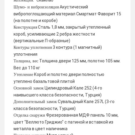
Скайлаб
Коллекция:
Акустический
Шумо- и виброизоляция
вибропоглощающий материал Смартмат Фаворит 15
(на полотне и коробе)
Сталь 1,8 мм, закрытый утепленный
Конструкция
короб, усиливающие 2 ребра жесткости
(вертикальные П-образные)
3 контура (1 магнитный)
Контуры уплотнения
уплотнения
Толщина двери 125 мм, полотно 105 мм.
Толщина, вес
Вес до 110 кг
Короб и полотно двери полностью
Утепление
утеплено базальтовой плитой
Цилиндровый Кале 252 (4-го
Основной замок
наивысшего класса безопасности, Турция)
Сувальдный Кале 257L (3-го
Дополнительный замок
класса безопасности, Турция)
Фрезерованная МДФ панель 10 мм,
Отделка снаружи
цвет "Веллюто Гриджио" с патиной и вставкой из
металла в цвет наличника