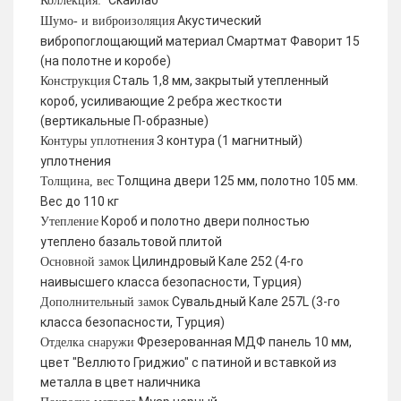
Скайлаб
Коллекция:
Акустический
Шумо- и виброизоляция
вибропоглощающий материал Смартмат Фаворит 15
(на полотне и коробе)
Сталь 1,8 мм, закрытый утепленный
Конструкция
короб, усиливающие 2 ребра жесткости
(вертикальные П-образные)
3 контура (1 магнитный)
Контуры уплотнения
уплотнения
Толщина двери 125 мм, полотно 105 мм.
Толщина, вес
Вес до 110 кг
Короб и полотно двери полностью
Утепление
утеплено базальтовой плитой
Цилиндровый Кале 252 (4-го
Основной замок
наивысшего класса безопасности, Турция)
Сувальдный Кале 257L (3-го
Дополнительный замок
класса безопасности, Турция)
Фрезерованная МДФ панель 10 мм,
Отделка снаружи
цвет "Веллюто Гриджио" с патиной и вставкой из
металла в цвет наличника