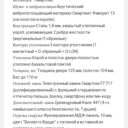
Смартлаб
Коллекция:
Акустический
Шумо- и виброизоляция
вибропоглощающий материал Смартмат Фаворит 15
(на полотне и коробе)
Сталь 1,8 мм, закрытый утепленный
Конструкция
короб, усиливающие 2 ребра жесткости
(вертикальные П-образные)
3 контура уплотнения (1
Контуры уплотнения
магнитный + D-образный + Q-LON)
Короб и полотно двери полностью
Утепление
утеплено базальтовой плитой
Толщина двери 125 мм, полотно 104 мм.
Толщина, вес
Вес до 110 кг
Электронный замок Смартлок FT717
Основной замок
(русифицированный) с функцией открывания по
отпечатку пальца, брелку, смартфону или пин-коду
Цилиндровый Кале 447 (4-го
Дополнительный замок
наивысшего класса безопасности, Турция)
Фрезерованная МДФ панель 10 мм,
Отделка снаружи
цвет "Веллюто Верде" с патиной и вставкой из