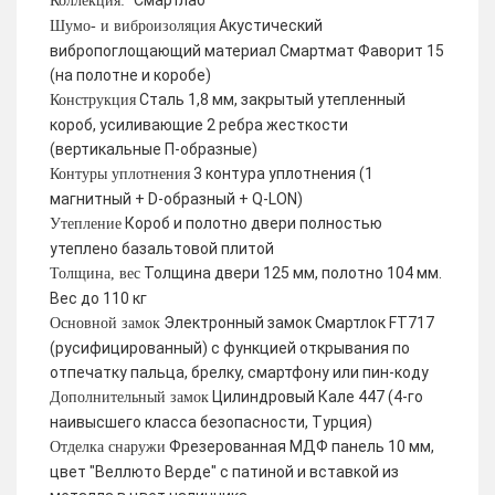
Смартлаб
Коллекция:
Акустический
Шумо- и виброизоляция
вибропоглощающий материал Смартмат Фаворит 15
(на полотне и коробе)
Сталь 1,8 мм, закрытый утепленный
Конструкция
короб, усиливающие 2 ребра жесткости
(вертикальные П-образные)
3 контура уплотнения (1
Контуры уплотнения
магнитный + D-образный + Q-LON)
Короб и полотно двери полностью
Утепление
утеплено базальтовой плитой
Толщина двери 125 мм, полотно 104 мм.
Толщина, вес
Вес до 110 кг
Электронный замок Смартлок FT717
Основной замок
(русифицированный) с функцией открывания по
отпечатку пальца, брелку, смартфону или пин-коду
Цилиндровый Кале 447 (4-го
Дополнительный замок
наивысшего класса безопасности, Турция)
Фрезерованная МДФ панель 10 мм,
Отделка снаружи
цвет "Веллюто Верде" с патиной и вставкой из