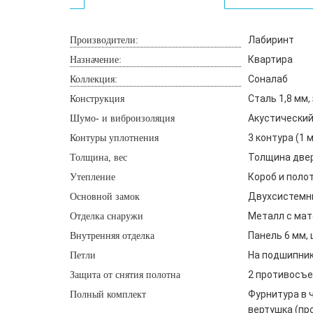
Лабиринт
Производители:
Квартира
Назначение:
Соналаб
Коллекция:
Сталь 1,8 мм
Конструкция
Акустический
Шумо- и виброизоляция
3 контура (1
Контуры уплотнения
Толщина двери
Толщина, вес
Короб и поло
Утепление
Двухсистемны
Основной замок
Металл с мат
Отделка снаружи
Панель 6 мм, 
Внутренняя отделка
На подшипника
Петли
2 противосъе
Защита от снятия полотна
Фурнитура в ч
Полный комплект
вертушка (пр