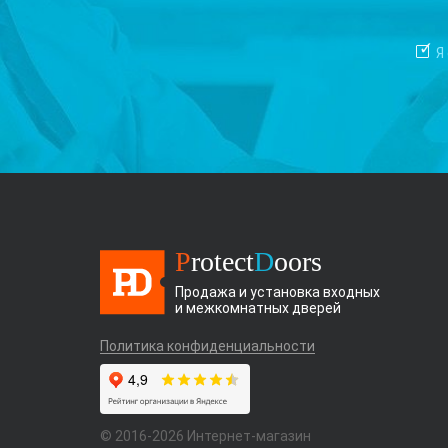
Я
P
rotect
D
oors
Продажа и установка входных
и межкомнатных дверей
Политика конфиденциальности
© 2016-2026 Интернет-магазин