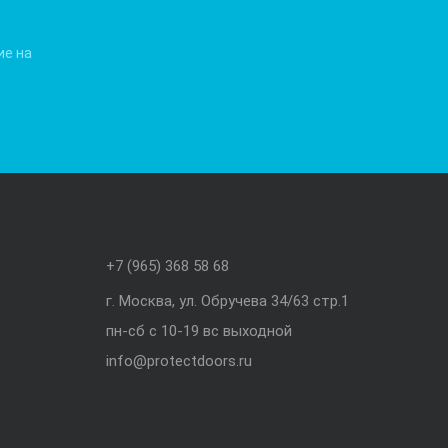
ие на
+7 (965) 368 58 68
г. Москва, ул. Обручева 34/63 стр.1
пн-сб с 10-19 вс выходной
info@protectdoors.ru