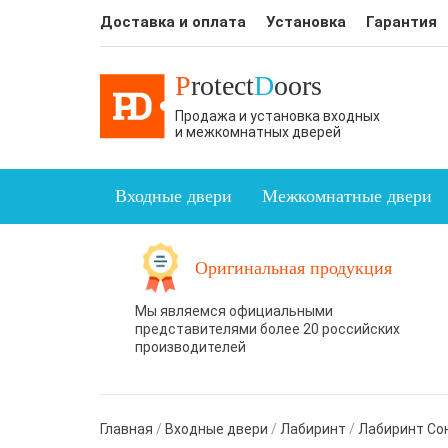
Доставка и оплата
Установка
Гарантия
P
rotect
D
oors
Продажа и установка входных
и межкомнатных дверей
Входные двери
Межкомнатные двери
Оригинальная продукция
Мы являемся официальными
представителями более 20 российских
производителей
Главная
/
Входные двери
/
Лабиринт
/
Лабиринт Со