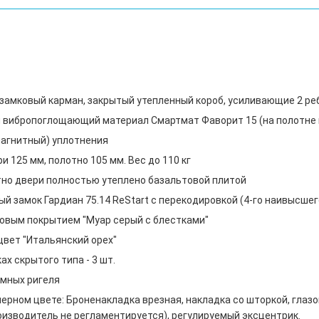
, замковый карман, закрытый утепленный короб, усиливающие 2 р
 вибропоглощающий материал Смартмат Фаворит 15 (на полотне 
 магнитный) уплотнения
 125 мм, полотно 105 мм. Вес до 110 кг
тно двери полностью утеплено базальтовой плитой
й замок Гардиан 75.14 ReStart с перекодировкой (4-го наивысшег
овым покрытием "Муар серый с блестками"
цвет "Итальянский орех"
х скрытого типа - 3 шт.
мных ригеля
ерном цвете: Броненакладка врезная, накладка со шторкой, глазо
оизводитель не регламентируется), регулируемый эксцентрик.