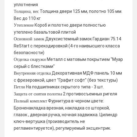
уплотнения
Толщина двери 125 мм, полотно 105 мм.
Толщина, вес
Вес до 110 кг
Короб и полотно двери полностью
Утепление
утеплено базальтовой плитой
Двухсистемный замок Гардиан 75.14
Основной замок
ReStart с перекодировкой (4-го наивысшего класса
безопасности)
Металл с матовым покрытием "Муар
Отделка снаружи
серый с блестками"
Декоративная МДФ панель 10 мм
Внутренняя отделка
с фрезеровкой, цвет "Графит софт" (без текстуры)
На подшипниках скрытого типа - 3 шт.
Петли
2 противосъемных ригеля
Защита от снятия полотна
Фурнитура в черном цвете:
Полный комплект
Броненакладка врезная, накладка со шторкой,
глазок , дверная ручка, ночная задвижка. Цилиндр
ключ-вертушка (производитель не
регламентируется), регулируемый эксцентрик.