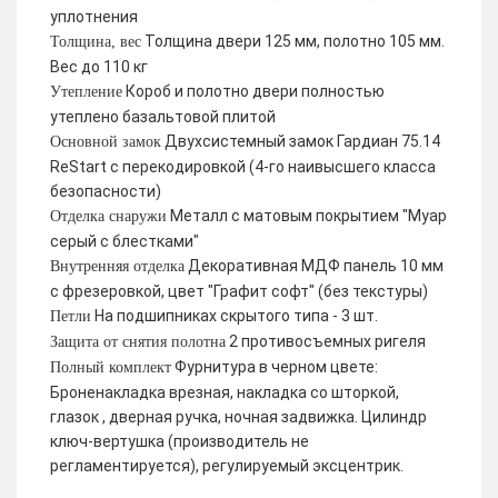
уплотнения
Толщина двери 125 мм, полотно 105 мм.
Толщина, вес
Вес до 110 кг
Короб и полотно двери полностью
Утепление
утеплено базальтовой плитой
Двухсистемный замок Гардиан 75.14
Основной замок
ReStart с перекодировкой (4-го наивысшего класса
безопасности)
Металл с матовым покрытием "Муар
Отделка снаружи
серый с блестками"
Декоративная МДФ панель 10 мм
Внутренняя отделка
с фрезеровкой, цвет "Графит софт" (без текстуры)
На подшипниках скрытого типа - 3 шт.
Петли
2 противосъемных ригеля
Защита от снятия полотна
Фурнитура в черном цвете:
Полный комплект
Броненакладка врезная, накладка со шторкой,
глазок , дверная ручка, ночная задвижка. Цилиндр
ключ-вертушка (производитель не
регламентируется), регулируемый эксцентрик.