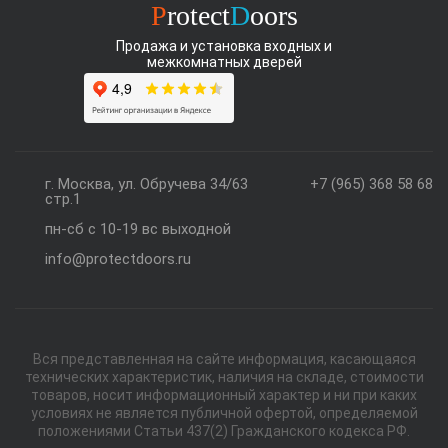
P
rotect
D
oors
Продажа и установка входных и
межкомнатных дверей
г. Москва, ул. Обручева 34/63
+7 (965) 368 58 68
стр.1
пн-сб с 10-19 вс выходной
info@protectdoors.ru
Вся представленная на сайте информация, касающаяся
технических характеристик, наличия на складе, стоимости
товаров, носит информационный характер и ни при каких
условиях не является публичной офертой, определяемой
положениями Статьи 437(2) Гражданского кодекса РФ.