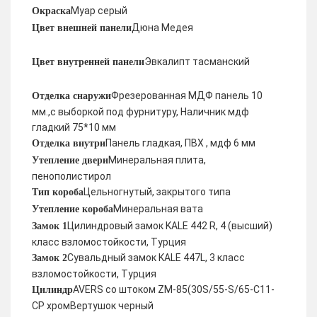
Муар серый
Окраска
Дюна Медея
Цвет внешней панели
Эвкалипт тасманский
Цвет внутренней панели
Фрезерованная МДФ панель 10
Отделка снаружи
мм.,с выборкой под фурнитуру, Наличник мдф
гладкий 75*10 мм
Панель гладкая, ПВХ , мдф 6 мм
Отделка внутри
Минеральная плита,
Утепление двери
пенополистирол
Цельногнутый, закрытого типа
Тип короба
Минеральная вата
Утепление короба
Цилиндровый замок KALE 442 R, 4 (высший)
Замок 1
класс взломостойкости, Турция
Сувальдный замок KALE 447L, 3 класс
Замок 2
взломостойкости, Турция
AVERS со штоком ZM-85(30S/55-S/65-C11-
Цилиндр
CP хромВертушок черный