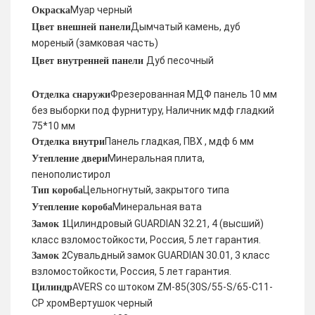
Муар черный
Окраска
Дымчатый камень, дуб
Цвет внешней панели
мореный (замковая часть)
Дуб песочный
Цвет внутренней панели
Фрезерованная МДФ панель 10 мм
Отделка снаружи
без выборки под фурнитуру, Наличник мдф гладкий
75*10 мм
Панель гладкая, ПВХ , мдф 6 мм
Отделка внутри
Минеральная плита,
Утепление двери
пенополистирол
Цельногнутый, закрытого типа
Тип короба
Минеральная вата
Утепление короба
Цилиндровый GUARDIAN 32.21, 4 (высший)
Замок 1
класс взломостойкости, Россия, 5 лет гарантия.
Сувальдный замок GUARDIAN 30.01, 3 класс
Замок 2
взломостойкости, Россия, 5 лет гарантия.
AVERS со штоком ZM-85(30S/55-S/65-C11-
Цилиндр
CP хромВертушок черный