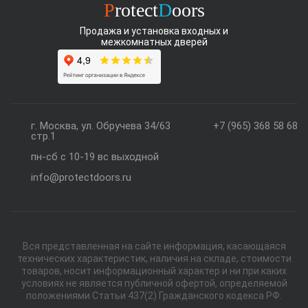
P
rotect
D
oors
Продажа и установка входных и
межкомнатных дверей
г. Москва, ул. Обручева 34/63
+7 (965) 368 58 68
стр.1
пн-сб с 10-19 вс выходной
info@protectdoors.ru
Вся представленная на сайте информация, касающаяся
технических характеристик, наличия на складе, стоимости
товаров, носит информационный характер и ни при каких
условиях не является публичной офертой, определяемой
положениями Статьи 437(2) Гражданского кодекса РФ.