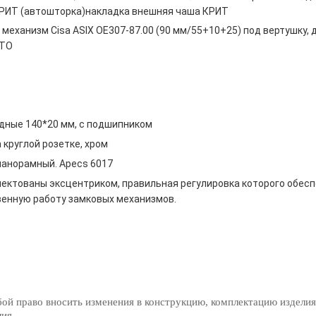
РИТ (автошторка)накладка внешняя чаша КРИТ
механизм Cisa ASIX OE307-87.00 (90 мм/55+10+25) под вертушку, 
NTO
идные 140*20 мм, с подшипником
 круглой розетке, хром
панорамный. Apecs 6017
ектованы эксцентриком, правильная регулировка которого обесп
енную работу замковых механизмов.
бой право вносить изменения в конструкцию, комплектацию изделия
лия