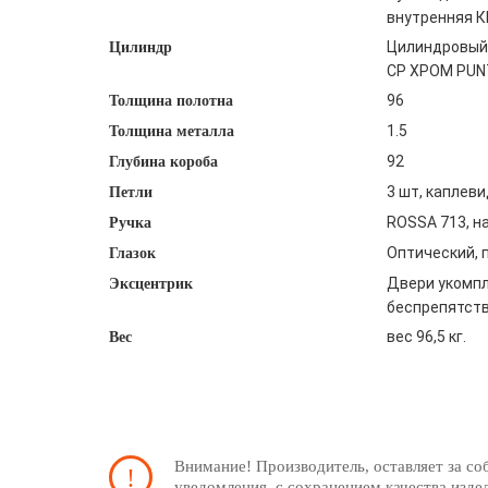
внутренняя К
Цилиндровый 
Цилиндр
CP ХРОМ PU
96
Толщина полотна
1.5
Толщина металла
92
Глубина короба
3 шт, каплев
Петли
ROSSA 713, на
Ручка
Оптический, 
Глазок
Двери укомпл
Эксцентрик
беспрепятств
вес 96,5 кг.
Вес
Внимание! Производитель, оставляет за со
уведомления, с сохранением качества изде