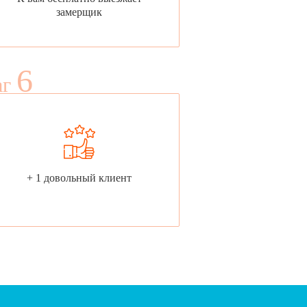
замерщик
6
аг
+ 1 довольный клиент