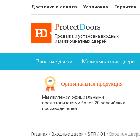
Доставка и оплата
Установка
Гарантия
P
rotect
D
oors
Продажа и установка входных
и межкомнатных дверей
Входные двери
Межкомнатные двери
Оригинальная продукция
Мы являемся официальными
представителями более 20 российских
производителей
Главная
/
Входные двери
/
STR
/
Э1
/
Входная двер