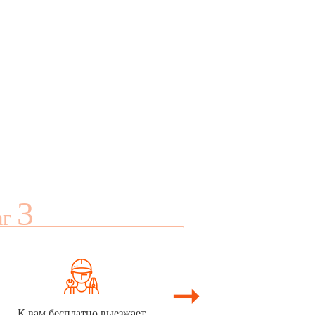
3
аг
К вам бесплатно выезжает