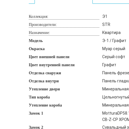
Э1
Коллекция:
STR
Производители:
Квартира
Назначение:
Э-1 / Графит
Модель
Муар серый
Окраска
Серый софт
Цвет внешней панели
Графит
Цвет внутренней панели
Панель фрезе
Отделка снаружи
Панель гладка
Отделка внутри
Минеральная 
Утепление двери
Цельногнутый
Тип короба
Минеральная
Утепление короба
MotturaDP58.
Замок 1
CB-Z-CP ХРО
Сувальдный за
Замок 2