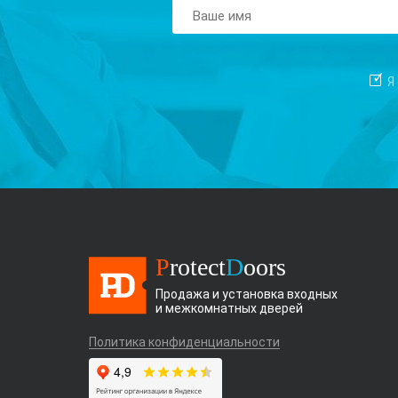
Я
P
rotect
D
oors
Продажа и установка входных
и межкомнатных дверей
Политика конфиденциальности