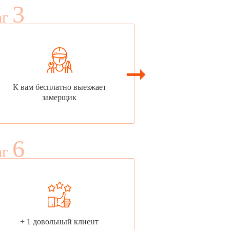
3
аг
К вам бесплатно выезжает
замерщик
6
аг
+ 1 довольный клиент