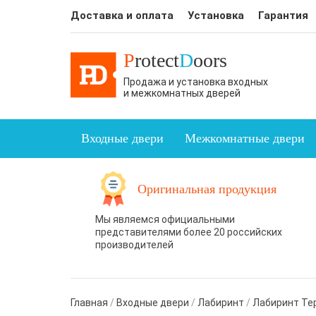
Доставка и оплата
Установка
Гарантия
P
rotect
D
oors
Продажа и установка входных
и межкомнатных дверей
Входные двери
Межкомнатные двери
Оригинальная продукция
Мы являемся официальными
представителями более 20 российских
производителей
Главная
/
Входные двери
/
Лабиринт
/
Лабиринт Те