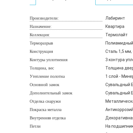
Лабиринт
Производители:
Квартира
Назначение:
Термолайт
Коллекция:
Полиамидный 
Терморазрыв
Сталь 1,5 мм,
Конструкция
3 контура уп
Контуры уплотнения
Толщина двери
Толщина, вес
1 слой - Мине
Утепление полотна
Сувальдный Б
Основной замок
Сувальдный Б
Дополнительный замок
Металлическа
Отделка снаружи
Антикоррозий
Покраска металла
Декоративная
Внутренняя отделка
На подшипника
Петли