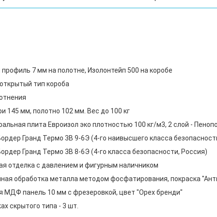
профиль 7 мм на полотне, Изолонтейп 500 на коробе
 открытый тип короба
лотнения
 145 мм, полотно 102 мм. Вес до 100 кг
ральная плита Евроизол эко плотностью 100 кг/м3, 2 слой - Пеноп
ордер Гранд Термо 3В 9-6Э (4-го наивысшего класса безопасности
ордер Гранд Термо 3В 8-6Э (4-го класса безопасности, Россия)
я отделка с давлением и фигурным наличником
ная обработка металла методом фосфатирования, покраска "Ант
 МДФ панель 10 мм с фрезеровкой, цвет "Орех бренди"
х скрытого типа - 3 шт.