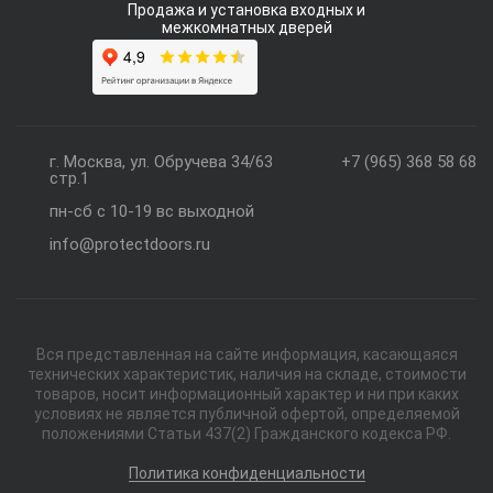
Продажа и установка входных и
межкомнатных дверей
г. Москва, ул. Обручева 34/63
+7 (965) 368 58 68
стр.1
пн-сб с 10-19 вс выходной
info@protectdoors.ru
Вся представленная на сайте информация, касающаяся
технических характеристик, наличия на складе, стоимости
товаров, носит информационный характер и ни при каких
условиях не является публичной офертой, определяемой
положениями Статьи 437(2) Гражданского кодекса РФ.
Политика конфиденциальности