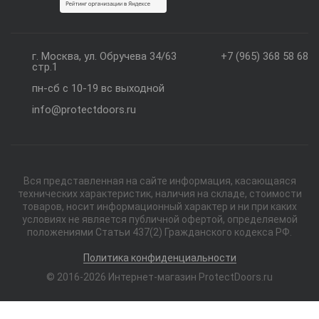
г. Москва, ул. Обручева 34/63
+7 (965) 368 58 68
стр.1
пн-сб с 10-19 вс выходной
info@protectdoors.ru
Вся представленная на сайте информация, касающаяся
технических характеристик, наличия на складе, стоимости
товаров, носит информационный характер и ни при каких
условиях не является публичной офертой, определяемой
положениями Статьи 437(2) Гражданского кодекса РФ.
Политика конфиденциальности
© 2016-2026 Интернет-магазин ProtectDoors.ru