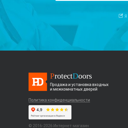
Я
P
rotect
D
oors
Продажа и установка входных
и межкомнатных дверей
Политика конфиденциальности
© 2016-2026 Интернет-магазин