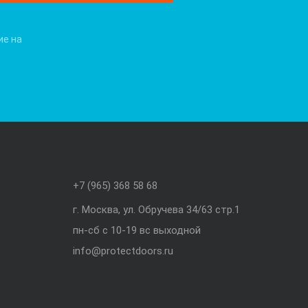
ие на
+7 (965) 368 58 68
г. Москва, ул. Обручева 34/63 стр.1
пн-сб с 10-19 вс выходной
info@protectdoors.ru