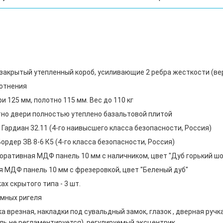
, закрытый утепленный короб, усиливающие 2 ребра жесткости (в
лотнения
 125 мм, полотно 115 мм. Вес до 110 кг
тно двери полностью утеплено базальтовой плитой
Гардиан 32.11 (4-го наивысшего класса безопасности, Россия)
рдер ЗВ 8-6 К5 (4-го класса безопасности, Россия)
оративная МДФ панель 10 мм с наличником, цвет "Дуб горький ш
 МДФ панель 10 мм с фрезеровкой, цвет "Беленый дуб"
х скрытого типа - 3 шт.
мных ригеля
а врезная, накладки под сувальдный замок, глазок , дверная ручк
ль не регламентируется), регулируемый эксцентрик.