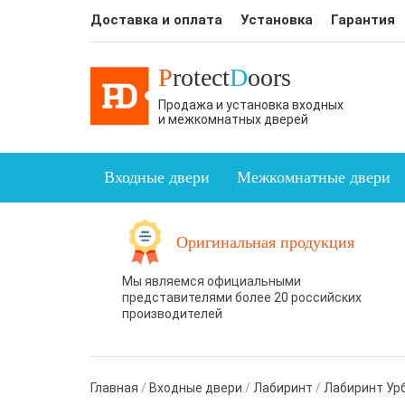
Доставка и оплата
Установка
Гарантия
P
rotect
D
oors
Продажа и установка входных
и межкомнатных дверей
Входные двери
Межкомнатные двери
Оригинальная продукция
Мы являемся официальными
представителями более 20 российских
производителей
Главная
/
Входные двери
/
Лабиринт
/
Лабиринт Ур