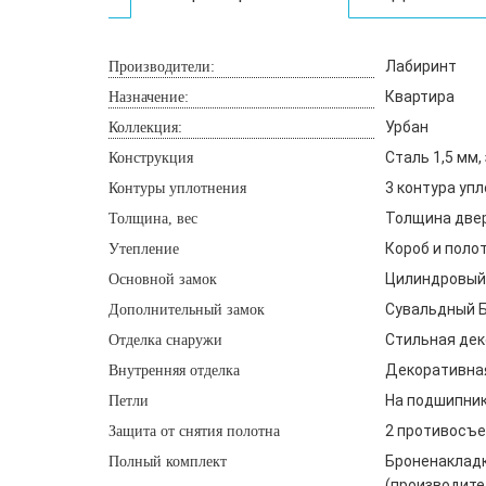
Лабиринт
Производители:
Квартира
Назначение:
Урбан
Коллекция:
Сталь 1,5 мм
Конструкция
3 контура уп
Контуры уплотнения
Толщина двери
Толщина, вес
Короб и поло
Утепление
Цилиндровый 
Основной замок
Сувальдный Бо
Дополнительный замок
Стильная дек
Отделка снаружи
Декоративная
Внутренняя отделка
На подшипника
Петли
2 противосъе
Защита от снятия полотна
Броненакладк
Полный комплект
(производите