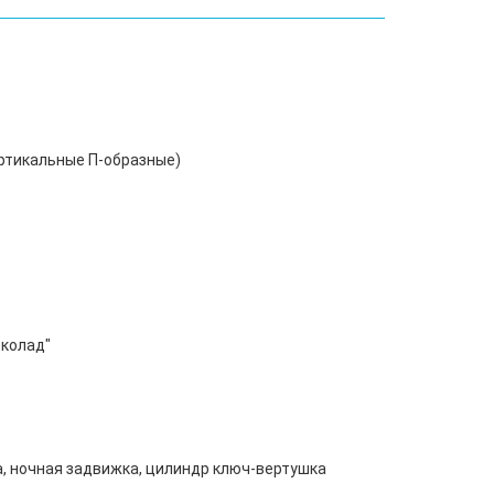
ертикальные П-образные)
околад"
а, ночная задвижка, цилиндр ключ-вертушка