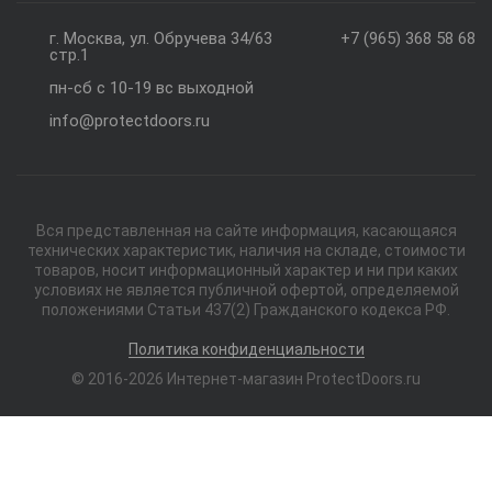
г. Москва, ул. Обручева 34/63
+7 (965) 368 58 68
стр.1
пн-сб с 10-19 вс выходной
info@protectdoors.ru
Вся представленная на сайте информация, касающаяся
технических характеристик, наличия на складе, стоимости
товаров, носит информационный характер и ни при каких
условиях не является публичной офертой, определяемой
положениями Статьи 437(2) Гражданского кодекса РФ.
Политика конфиденциальности
© 2016-2026 Интернет-магазин ProtectDoors.ru