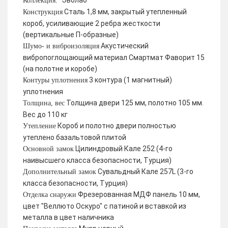
Эволаб
Коллекция:
Сталь 1,8 мм, закрытый утепленный
Конструкция
короб, усиливающие 2 ребра жесткости
(вертикальные П-образные)
Акустический
Шумо- и виброизоляция
вибропоглощающий материал Смартмат Фаворит 15
(на полотне и коробе)
3 контура (1 магнитный)
Контуры уплотнения
уплотнения
Толщина двери 125 мм, полотно 105 мм.
Толщина, вес
Вес до 110 кг
Короб и полотно двери полностью
Утепление
утеплено базальтовой плитой
Цилиндровый Кале 252 (4-го
Основной замок
наивысшего класса безопасности, Турция)
Сувальдный Кале 257L (3-го
Дополнительный замок
класса безопасности, Турция)
Фрезерованная МДФ панель 10 мм,
Отделка снаружи
цвет "Веллюто Оскуро" с патиной и вставкой из
металла в цвет наличника