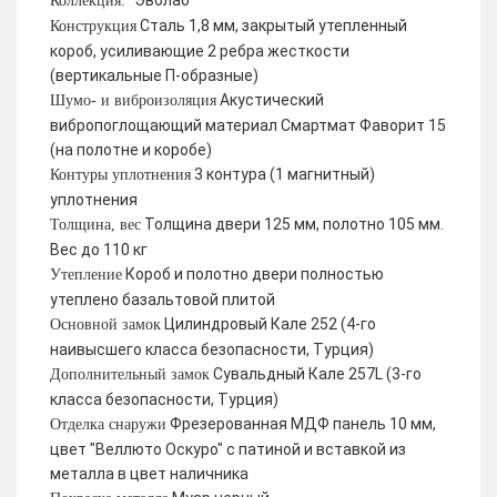
Эволаб
Коллекция:
Сталь 1,8 мм, закрытый утепленный
Конструкция
короб, усиливающие 2 ребра жесткости
(вертикальные П-образные)
Акустический
Шумо- и виброизоляция
вибропоглощающий материал Смартмат Фаворит 15
(на полотне и коробе)
3 контура (1 магнитный)
Контуры уплотнения
уплотнения
Толщина двери 125 мм, полотно 105 мм.
Толщина, вес
Вес до 110 кг
Короб и полотно двери полностью
Утепление
утеплено базальтовой плитой
Цилиндровый Кале 252 (4-го
Основной замок
наивысшего класса безопасности, Турция)
Сувальдный Кале 257L (3-го
Дополнительный замок
класса безопасности, Турция)
Фрезерованная МДФ панель 10 мм,
Отделка снаружи
цвет "Веллюто Оскуро" с патиной и вставкой из
металла в цвет наличника