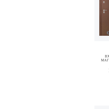
В
МАГ