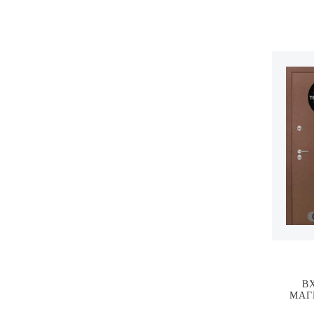
В
МАГ