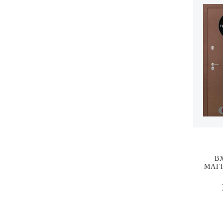
В
МАГН