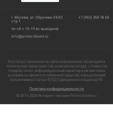
г. Москва, ул. Обручева 34/63
+7 (965) 368 58 68
стр.1
пн-сб с 10-19 вс выходной
info@protectdoors.ru
Вся представленная на сайте информация, касающаяся
технических характеристик, наличия на складе, стоимости
товаров, носит информационный характер и ни при каких
условиях не является публичной офертой, определяемой
положениями Статьи 437(2) Гражданского кодекса РФ.
Политика конфиденциальности
© 2016-2026 Интернет-магазин ProtectDoors.ru