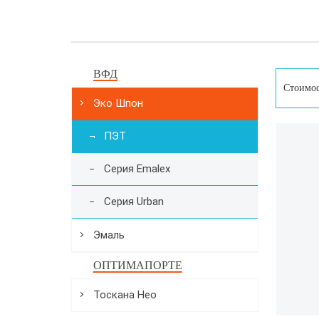
ВФД
Стоимос
Эко Шпон
ПЭТ
Серия Emalex
Серия Urban
Эмаль
ОПТИМАПОРТЕ
Тоскана Нео