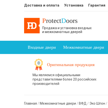
Доставка и оплата
Установка
Гарантия
P
rotect
D
oors
Продажа и установка входных
и межкомнатных дверей
Входные двери
Межкомнатные двери
Оригинальная продукция
Мы являемся официальными
представителями более 20 российских
производителей
Главная
/
Межкомнатные двери
/
ВФД
/
Эко Шпон
/