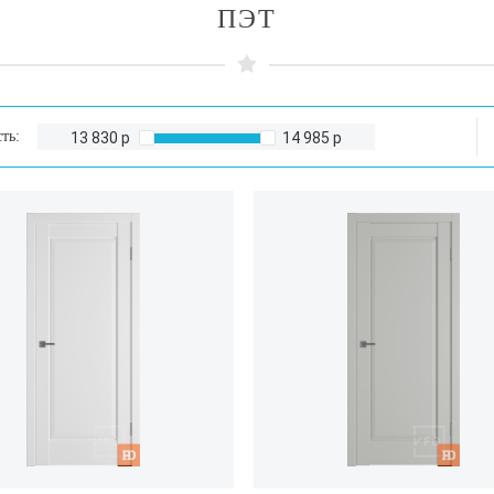
ПЭТ
ть:
13 830 р
14 985 р