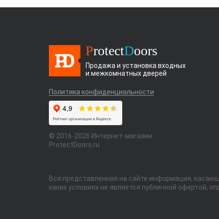
P
rotect
D
oors
Продажа и установка входных
и межкомнатных дверей
Политика конфиденциальности
© 2016-2026 Интернет-магазин
ProtectDoors.ru
Вся представленная на сайте информация, касающа
каких условиях не является публичной офертой, о