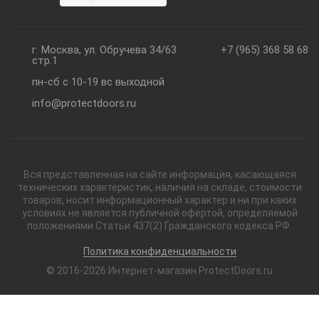
г. Москва, ул. Обручева 34/63
+7 (965) 368 58 68
стр.1
пн-сб с 10-19 вс выходной
info@protectdoors.ru
Вся представленная на сайте информация, касающаяся
технических характеристик, наличия на складе, стоимости
товаров, носит информационный характер и ни при каких
условиях не является публичной офертой, определяемой
положениями Статьи 437(2) Гражданского кодекса РФ.
Политика конфиденциальности
© 2016-2026 Интернет-магазин ProtectDoors.ru